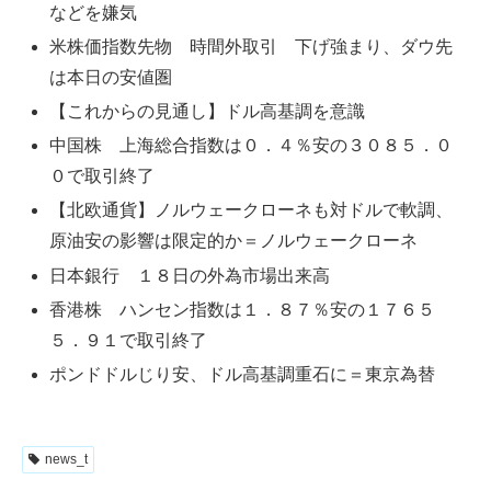
などを嫌気
米株価指数先物 時間外取引 下げ強まり、ダウ先
は本日の安値圏
【これからの見通し】ドル高基調を意識
中国株 上海総合指数は０．４％安の３０８５．０
０で取引終了
【北欧通貨】ノルウェークローネも対ドルで軟調、
原油安の影響は限定的か＝ノルウェークローネ
日本銀行 １８日の外為市場出来高
香港株 ハンセン指数は１．８７％安の１７６５
５．９１で取引終了
ポンドドルじり安、ドル高基調重石に＝東京為替
news_t