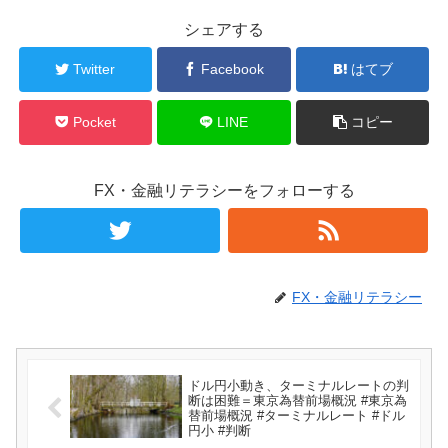
シェアする
Twitter
Facebook
はてブ
Pocket
LINE
コピー
FX・金融リテラシーをフォローする
FX・金融リテラシー
ドル円小動き、ターミナルレートの判
断は困難＝東京為替前場概況 #東京為
替前場概況 #ターミナルレート #ドル
円小 #判断