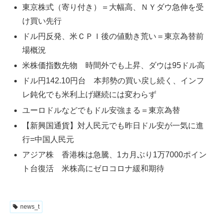
東京株式（寄り付き）＝大幅高、ＮＹダウ急伸を受
け買い先行
ドル円反発、米ＣＰＩ後の値動き荒い＝東京為替前
場概況
米株価指数先物 時間外でも上昇、ダウは95ドル高
ドル円142.10円台 本邦勢の買い戻し続く、インフ
レ鈍化でも米利上げ継続には変わらず
ユーロドルなどでもドル安強まる＝東京為替
【新興国通貨】対人民元でも昨日ドル安が一気に進
行=中国人民元
アジア株 香港株は急騰、1カ月ぶり1万7000ポイン
ト台復活 米株高にゼロコロナ緩和期待
news_t