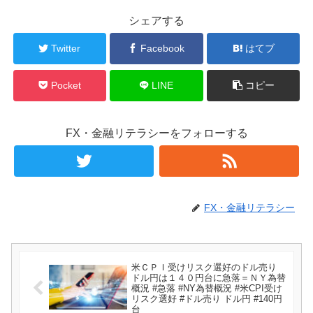
シェアする
Twitter
Facebook
はてブ
Pocket
LINE
コピー
FX・金融リテラシーをフォローする
FX・金融リテラシー
米ＣＰＩ受けリスク選好のドル売り
ドル円は１４０円台に急落＝ＮＹ為替
概況 #急落 #NY為替概況 #米CPI受け
リスク選好 #ドル売り ドル円 #140円
台