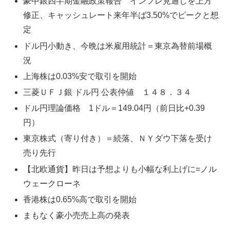
豪中銀四半期金融政策報告 インフレ見通しを上方
修正、キャッシュレート来年半ば3.50%でピークと想
定
ドル円小動き、今晩は米雇用統計＝東京為替前場概
況
上海株は0.03%安で取引を開始
三菱ＵＦＪ銀 ドル円 公表仲値 １４８．３４
ドル円理論価格 1ドル＝149.04円（前日比+0.39
円）
東京株式（寄り付き）＝続落、ＮＹダウ下落を受け
売り先行
【北欧通貨】昨日は予想よりも小幅な利上げに=ノル
ウェークローネ
香港株は0.65%高で取引を開始
まもなく豪小売売上高の発表