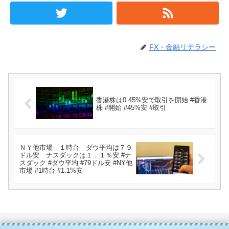
FX・金融リテラシー
香港株は0.45%安で取引を開始 #香港
株 #開始 #45%安 #取引
ＮＹ他市場 １時台 ダウ平均は７９
ドル安 ナスダックは１．１％安 #ナ
スダック #ダウ平均 #79ドル安 #NY他
市場 #1時台 #1.1%安