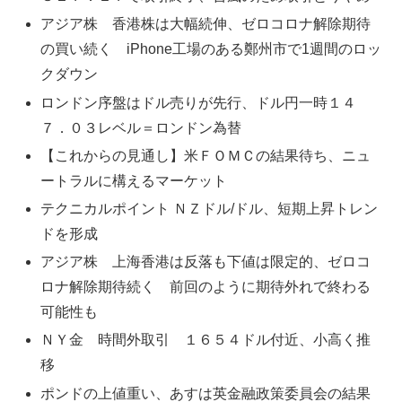
アジア株 香港株は大幅続伸、ゼロコロナ解除期待
の買い続く iPhone工場のある鄭州市で1週間のロッ
クダウン
ロンドン序盤はドル売りが先行、ドル円一時１４
７．０３レベル＝ロンドン為替
【これからの見通し】米ＦＯＭＣの結果待ち、ニュ
ートラルに構えるマーケット
テクニカルポイント ＮＺドル/ドル、短期上昇トレン
ドを形成
アジア株 上海香港は反落も下値は限定的、ゼロコ
ロナ解除期待続く 前回のように期待外れで終わる
可能性も
ＮＹ金 時間外取引 １６５４ドル付近、小高く推
移
ポンドの上値重い、あすは英金融政策委員会の結果