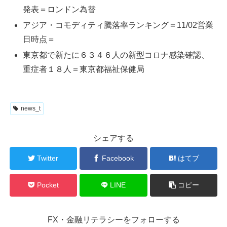
発表＝ロンドン為替
アジア・コモディティ騰落率ランキング＝11/02営業
日時点＝
東京都で新たに６３４６人の新型コロナ感染確認、
重症者１８人＝東京都福祉保健局
news_t
シェアする
Twitter
Facebook
はてブ
Pocket
LINE
コピー
FX・金融リテラシーをフォローする