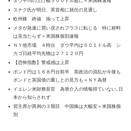
ダウ平均の上げ幅５００ドル超に＝米国株速報
スナク氏が明日、英首相に就任の見通し
欧州株 終値 揃って上昇
メタが急速に買い戻されプラスに転じる 特に材料
は見当たらず＝米国株個別速報
ＮＹ他市場 ４時台 ダウ平均は５０１ドル高 シ
カゴ日経平均先物は２７１２０円
【恐怖指数】警戒感は上昇
ポンド円は１６８円台前半 英政治の混乱が今後も
ポンドと英国債の重しとの見方も＝ＮＹ為替
イエレン米財務長官 為替介入の情報得ていない､日
本から知らされず
習主席が異例の３期目 中国株は大幅安＝米国株個
別