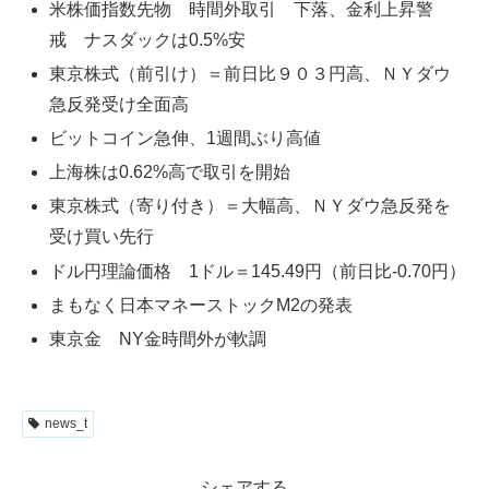
米株価指数先物 時間外取引 下落、金利上昇警
戒 ナスダックは0.5%安
東京株式（前引け）＝前日比９０３円高、ＮＹダウ
急反発受け全面高
ビットコイン急伸、1週間ぶり高値
上海株は0.62%高で取引を開始
東京株式（寄り付き）＝大幅高、ＮＹダウ急反発を
受け買い先行
ドル円理論価格 1ドル＝145.49円（前日比-0.70円）
まもなく日本マネーストックM2の発表
東京金 NY金時間外が軟調
news_t
シェアする