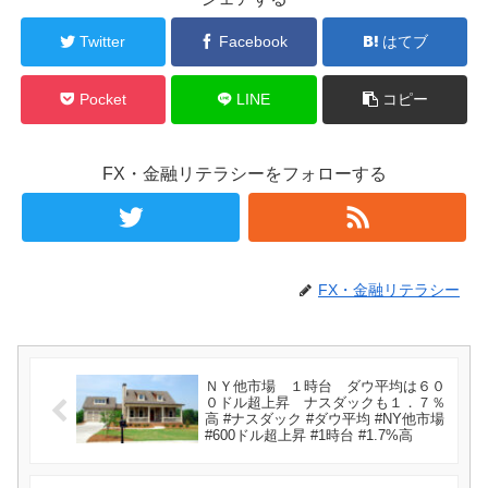
Twitter
Facebook
はてブ
Pocket
LINE
コピー
FX・金融リテラシーをフォローする
FX・金融リテラシー
ＮＹ他市場 １時台 ダウ平均は６０
０ドル超上昇 ナスダックも１．７％
高 #ナスダック #ダウ平均 #NY他市場
#600ドル超上昇 #1時台 #1.7%高