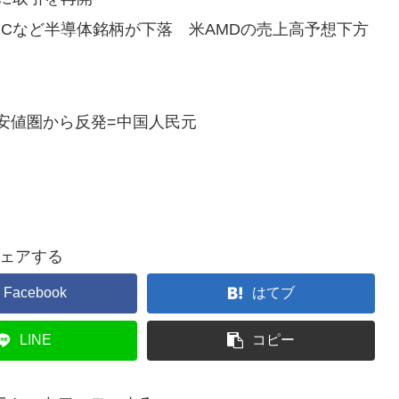
SMCなど半導体銘柄が下落 米AMDの売上高予想下方
安値圏から反発=中国人民元
ェアする
Facebook
はてブ
LINE
コピー