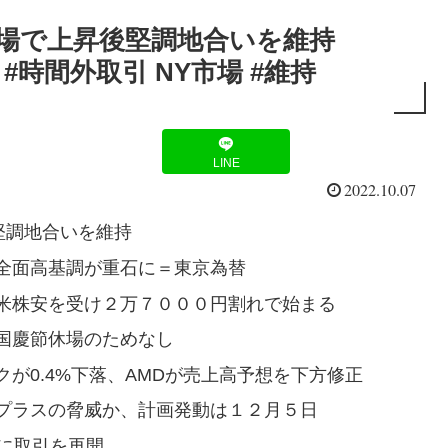
市場で上昇後堅調地合いを維持
 #時間外取引 NY市場 #維持
LINE
2022.10.07
堅調地合いを維持
全面高基調が重石に＝東京為替
米株安を受け２万７０００円割れで始まる
国慶節休場のためなし
が0.4%下落、AMDが売上高予想を下方修正
プラスの脅威か、計画発動は１２月５日
に取引を再開