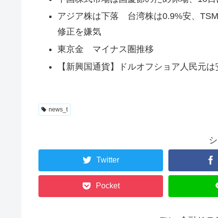
アジア株は下落 台湾株は0.9%安、T
修正を嫌気
東京金 マイナス圏推移
【新興国通貨】ドルオフショア人民元は
news_t
シ
Twitter
Pocket