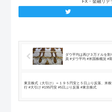
FX・金融リ
ダウ平均は再び３万ドルを割り
員 #ダウ平均 #米国株概況 #
東京株式（大引け）＝１９５円安と５日ぶり反落、米株
行 #大引け #195円安 #5日ぶり反落 #東京株式