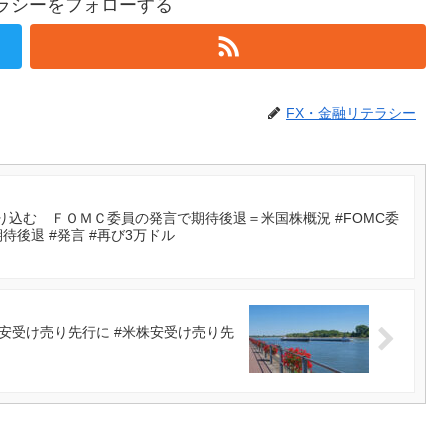
テラシーをフォローする
FX・金融リテラシー
込む ＦＯＭＣ委員の発言で期待後退＝米国株概況 #FOMC委
期待後退 #発言 #再び3万ドル
安受け売り先行に #米株安受け売り先