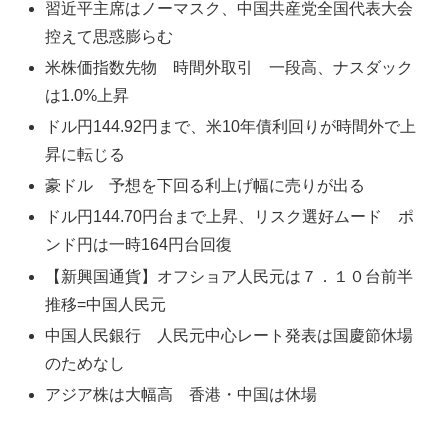
習近平主席はノーマスク、中国共産党全国代表大会
控えて思惑膨らむ
米株価指数先物 時間外取引 一段高、ナスダック
は1.0%上昇
ドル円144.92円まで、米10年債利回りが時間外で上
昇に転じる
豪ドル 予想を下回る利上げ幅に売りが出る
ドル円144.70円台まで上昇、リスク選好ムード ポ
ンド円は一時164円台回復
【新興国通貨】オフショア人民元は７．１０台前半
推移=中国人民元
中国人民銀行 人民元中心レート発表は国慶節休場
のためなし
アジア株は大幅高 香港・中国は休場