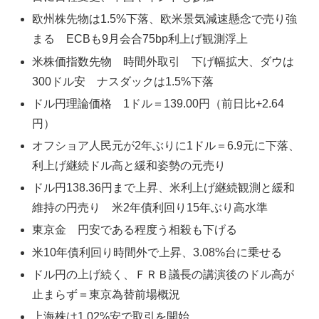
欧州株先物は1.5%下落、欧米景気減速懸念で売り強
まる ECBも9月会合75bp利上げ観測浮上
米株価指数先物 時間外取引 下げ幅拡大、ダウは
300ドル安 ナスダックは1.5%下落
ドル円理論価格 1ドル＝139.00円（前日比+2.64
円）
オフショア人民元が2年ぶりに1ドル＝6.9元に下落、
利上げ継続ドル高と緩和姿勢の元売り
ドル円138.36円まで上昇、米利上げ継続観測と緩和
維持の円売り 米2年債利回り15年ぶり高水準
東京金 円安である程度う相殺も下げる
米10年債利回り時間外で上昇、3.08%台に乗せる
ドル円の上げ続く、ＦＲＢ議長の講演後のドル高が
止まらず＝東京為替前場概況
上海株は1.02%安で取引を開始