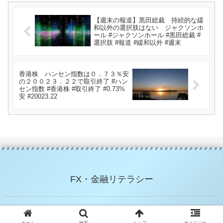
【週末の報道】黒田総裁 持続的な緩
和以外の選択肢はない ジャクソンホ
ール #ジャクソンホール #黒田総裁 #
選択肢 #報道 #緩和以外 #週末
香港株 ハンセン指数は０．７３％安
の２００２３．２２で取引終了 #ハン
セン指数 #香港株 #取引終了 #0.73%
安 #20023.22
FX・金融リテラシー
© 2021 FX・金融リテラシー.