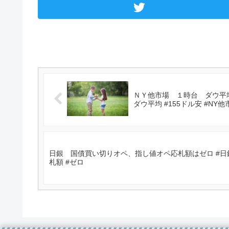
ＮＹ他市場 １時台 ダウ平均
ダウ平均 #155ドル安 #NY他
日銀 国債買い切りオペ、指し値オペ応札額はゼロ #日銀
札額 #ゼロ