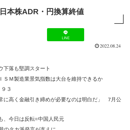
#日本株ADR・円換算終値
LINE
2022.08.24
ウ下落も堅調スタート
ＩＳＭ製造業景気指数は大台を維持できるか
．９３
常に高く金融引き締めが必要なのは明白だ」 7月公
も、今日は反転=中国人民元
総裁のタカ派発言が支えに