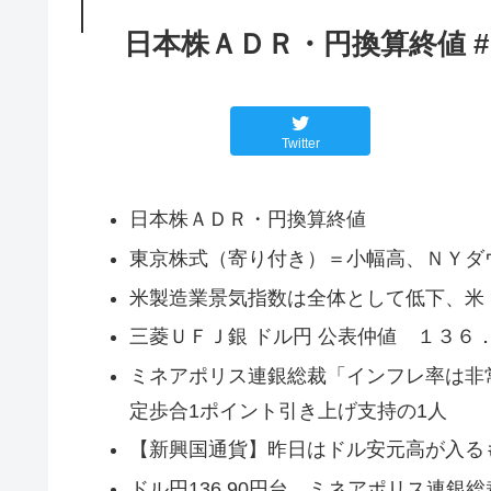
日本株ＡＤＲ・円換算終値 
Twitter
日本株ＡＤＲ・円換算終値
東京株式（寄り付き）＝小幅高、ＮＹダ
米製造業景気指数は全体として低下、米
三菱ＵＦＪ銀 ドル円 公表仲値 １３６
ミネアポリス連銀総裁「インフレ率は非
定歩合1ポイント引き上げ支持の1人
【新興国通貨】昨日はドル安元高が入る
ドル円136.90円台、ミネアポリス連銀