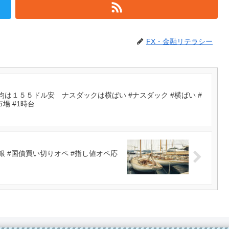
FX・金融リテラシー
は１５５ドル安 ナスダックは横ばい #ナスダック #横ばい #
市場 #1時台
 #国債買い切りオペ #指し値オペ応