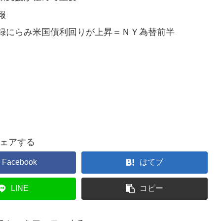
報
録にらみ米国債利回りが上昇＝ＮＹ為替前半
ェアする
Facebook
はてブ
LINE
コピー