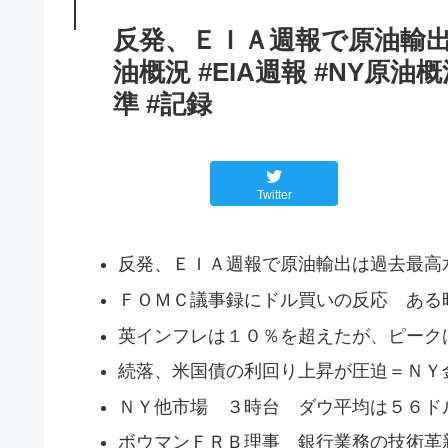
反発、ＥＩＡ週報で原油輸
油概況 #EIA週報 #NY原油
準 #記録
Twitter
反発、ＥＩＡ週報で原油輸出は過去最高
ＦＯＭＣ議事録にドル買いの反応 ある
英インフレは１０％を超えたが、ピーク
続落、米国債の利回り上昇が圧迫＝ＮＹ
ＮＹ他市場 ３時台 ダウ平均は５６ド
ボウマンＦＲＢ理事 銀行業務の技術革