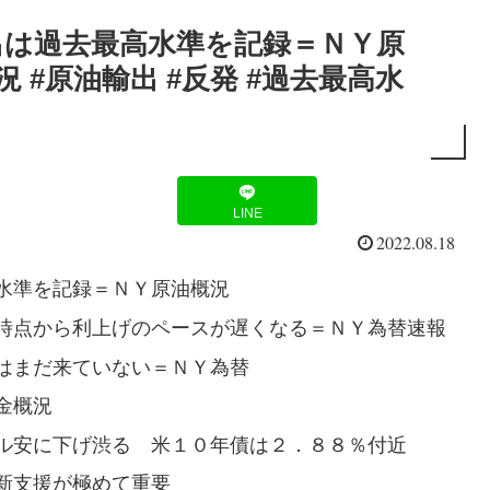
出は過去最高水準を記録＝ＮＹ原
概況 #原油輸出 #反発 #過去最高水
LINE
2022.08.18
水準を記録＝ＮＹ原油概況
時点から利上げのペースが遅くなる＝ＮＹ為替速報
はまだ来ていない＝ＮＹ為替
金概況
ル安に下げ渋る 米１０年債は２．８８％付近
新支援が極めて重要