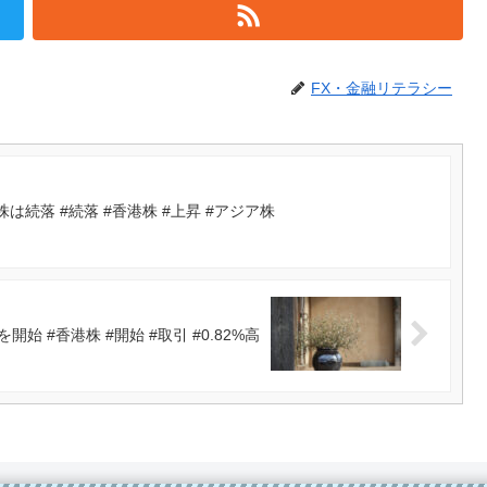
FX・金融リテラシー
続落 #続落 #香港株 #上昇 #アジア株
開始 #香港株 #開始 #取引 #0.82%高