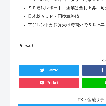
ＳＦ連銀レポート 企業は金利上昇に耐
日本株ＡＤＲ・円換算終値
アジレントが決算受け時間外で５％上昇
news_t
シ
Twitter
Pocket
FX・金融リ