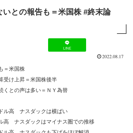
いとの報告も＝米国株 #終末論
LINE
2022.08.17
も＝米国株
算受け上昇＝米国株後半
続くとの声は多い＝ＮＹ為替
ドル高 ナスダックは横ばい
ル高 ナスダックはマイナス圏での推移
ドル高 ナスダックも下げをほぼ解消