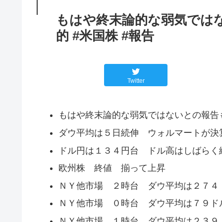
もはや終末論的な弱気ではな
的 #米国株 #報告
Twitter
もはや終末論的な弱気ではないとの報告
ダウ平均は５日続伸 ウォルマートが決
ドル円は１３４円台 ドル高はしばらく
欧州株 終値 揃って上昇
ＮＹ他市場 ２時台 ダウ平均は２７４
ＮＹ他市場 ０時台 ダウ平均は７９ド
ＮＹ他市場 １時台 ダウ平均は２３９