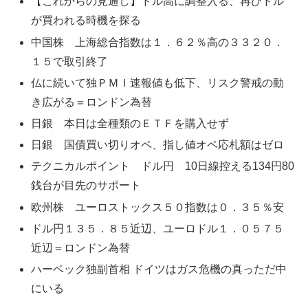
【これからの見通し】ドル高に調整入る、再びドル
が買われる時機を探る
中国株 上海総合指数は１．６２％高の３３２０．
１５で取引終了
仏に続いて独ＰＭＩ速報値も低下、リスク警戒の動
き広がる＝ロンドン為替
日銀 本日は全種類のＥＴＦを購入せず
日銀 国債買い切りオペ、指し値オペ応札額はゼロ
テクニカルポイント ドル円 10日線控える134円80
銭台が目先のサポート
欧州株 ユーロストックス５０指数は０．３５％安
ドル円１３５．８５近辺、ユーロドル１．０５７５
近辺＝ロンドン為替
ハーベック独副首相 ドイツはガス危機の真っただ中
にいる