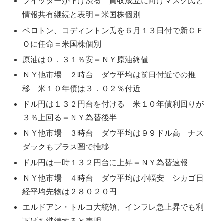
ツイッターが下げ渋る 買収成立に向けマスク氏と
情報共有継続と表明＝米国株個別
ペロトン、コディントン氏を６月１３日付で新ＣＦ
Ｏに任命＝米国株個別
原油は０．３１％安＝ＮＹ原油終値
ＮＹ他市場 ２時台 ダウ平均は前日付近での推
移 米１０年債は３．０２％付近
ドル円は１３２円台を付ける 米１０年債利回りが
３％上回る＝ＮＹ為替後半
ＮＹ他市場 ３時台 ダウ平均は９９ドル高 ナス
ダックもプラス圏で推移
ドル円は一時１３２円台に上昇＝ＮＹ為替速報
ＮＹ他市場 ４時台 ダウ平均は小幅安 シカゴ日
経平均先物は２８０２０円
エルドアン・トルコ大統領、インフレ急上昇でも利
下げを継続すると表明