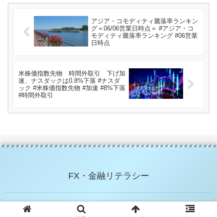
アジア・コモディティ騰落率ランキン
グ＝06/06営業日時点＝ #アジア・コ
モディティ騰落率ランキング #06営業
日時点
米株価指数先物 時間外取引 下げ加
速、ナスダックは0.8%下落 #ナスダ
ック #米株価指数先物 #加速 #8%下落
#時間外取引
FX・金融リテラシー
© 2021 FX・金融リテラシー.