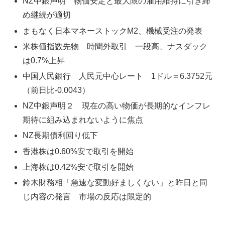
NZ中銀声明 物価安定と最大限の雇用維持に引き締
め継続が適切
まもなく日本マネーストックM2、機械受注の発表
米株価指数先物 時間外取引 一段高、ナスダック
は0.7%上昇
中国人民銀行 人民元中心レート 1ドル＝6.3752元
（前日比-0.0043）
NZ中銀声明２ 現在の高い物価が長期的なインフレ
期待に組み込まれないように焦点
NZ長期債利回り低下
香港株は0.60%安で取引を開始
上海株は0.42%安で取引を開始
鈴木財務相「急速な変動好ましくない」と昨日と同
じ内容の発言 市場の反応は限定的