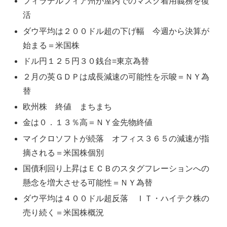
フィラデルフィア州が屋内でのマスク着用義務を復
活
ダウ平均は２００ドル超の下げ幅 今週から決算が
始まる＝米国株
ドル円１２５円３０銭台=東京為替
２月の英ＧＤＰは成長減速の可能性を示唆＝ＮＹ為
替
欧州株 終値 まちまち
金は０．１３％高＝ＮＹ金先物終値
マイクロソフトが続落 オフィス３６５の減速が指
摘される＝米国株個別
国債利回り上昇はＥＣＢのスタグフレーションへの
懸念を増大させる可能性＝ＮＹ為替
ダウ平均は４００ドル超反落 ＩＴ・ハイテク株の
売り続く＝米国株概況