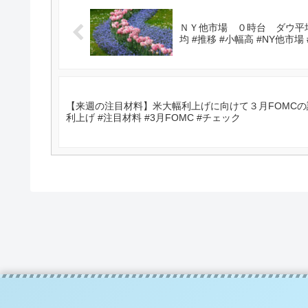
ＮＹ他市場 ０時台 ダウ平均
均 #推移 #小幅高 #NY他市場
【来週の注目材料】米大幅利上げに向けて３月FOMCの議
利上げ #注目材料 #3月FOMC #チェック