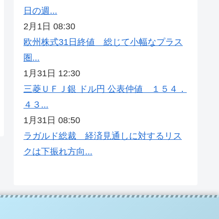
日の週...
2月1日 08:30
欧州株式31日終値 総じて小幅なプラス
圏...
1月31日 12:30
三菱ＵＦＪ銀 ドル円 公表仲値 １５４．
４３...
1月31日 08:50
ラガルド総裁 経済見通しに対するリス
クは下振れ方向...