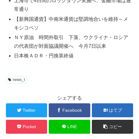
上海市で4日間のロックダウン実施へ、金融市場は通
常通り
【新興国通貨】中南米通貨は堅調地合いを維持～メ
キシコペソ
ＮＹ原油 時間外取引 下落、ウクライナ・ロシア
の代表団が対面協議開催へ 今月7日以来
日本株ＡＤＲ・円換算終値
news_t
シェアする
Twitter
Facebook
はてブ
Pocket
LINE
コピー