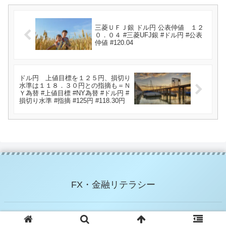
三菱ＵＦＪ銀 ドル円 公表仲値 １２
０．０４ #三菱UFJ銀 #ドル円 #公表
仲値 #120.04
ドル円 上値目標を１２５円、損切り
水準は１１８．３０円との指摘も＝Ｎ
Ｙ為替 #上値目標 #NY為替 #ドル円 #
損切り水準 #指摘 #125円 #118.30円
FX・金融リテラシー