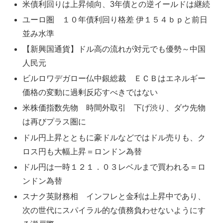
米債利回りは上昇傾向、3年債との逆イールドは継続
ユーロ圏 １０年債利回り格差 伊１５４ｂｐと前日
並み水準
【新興国通貨】ドル高の流れが対元でも優勢～中国
人民元
ビルロワデガロー仏中銀総裁 ＥＣＢはエネルギー
価格の変動に過剰反応すべきではない
米株価指数先物 時間外取引 下げ渋り、ダウ先物
は再びプラス圏に
ドル円上昇とともに豪ドルなどではドル売りも、ク
ロス円も大幅上昇＝ロンドン為替
ドル円は一時１２１．０３レベルまで買われる＝ロ
ンドン為替
スナク英財務相 インフレと金利は上昇中であり、
次の世代にスパイラル的な債務負わせないようにす