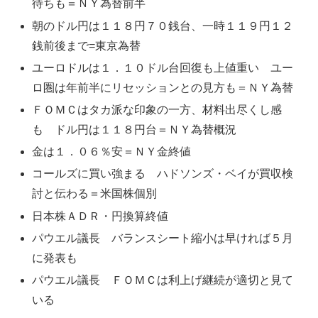
待ちも＝ＮＹ為替前半
朝のドル円は１１８円７０銭台、一時１１９円１２
銭前後まで=東京為替
ユーロドルは１．１０ドル台回復も上値重い ユー
ロ圏は年前半にリセッションとの見方も＝ＮＹ為替
ＦＯＭＣはタカ派な印象の一方、材料出尽くし感
も ドル円は１１８円台＝ＮＹ為替概況
金は１．０６％安＝ＮＹ金終値
コールズに買い強まる ハドソンズ・ベイが買収検
討と伝わる＝米国株個別
日本株ＡＤＲ・円換算終値
パウエル議長 バランスシート縮小は早ければ５月
に発表も
パウエル議長 ＦＯＭＣは利上げ継続が適切と見て
いる