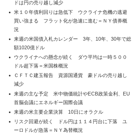
ドは円の売り越し減少
米１０年債利回りは急低下 ウクライナ危機の逃避
買い強まる フラット化が急速に進む＝ＮＹ債券概
況
来週の米国債入札カレンダー 3年、10年、30年で総
額1020億ドル
ウクライナへの懸念が続く ダウ平均は一時５００
ドル超下落＝米国株概況
ＣＦＴＣ建玉報告 資源国通貨 豪ドルの売り越し
減少
来週の主な予定 米中物価統計やECB政策金利、EU
首脳会議にエネルギー国際会議
来週の米主要企業決算 10日にオラクル
リスク回避が続く ドル円は１１４円台に下落 ユ
ーロドルが急落＝ＮＹ為替概況