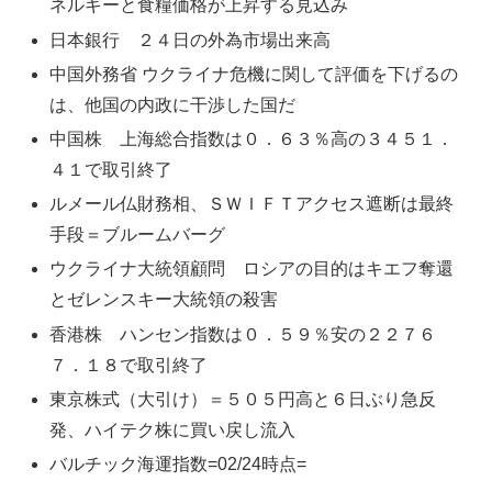
ネルギーと食糧価格が上昇する見込み
日本銀行 ２４日の外為市場出来高
中国外務省 ウクライナ危機に関して評価を下げるの
は、他国の内政に干渉した国だ
中国株 上海総合指数は０．６３％高の３４５１．
４１で取引終了
ルメール仏財務相、ＳＷＩＦＴアクセス遮断は最終
手段＝ブルームバーグ
ウクライナ大統領顧問 ロシアの目的はキエフ奪還
とゼレンスキー大統領の殺害
香港株 ハンセン指数は０．５９％安の２２７６
７．１８で取引終了
東京株式（大引け）＝５０５円高と６日ぶり急反
発、ハイテク株に買い戻し流入
バルチック海運指数=02/24時点=