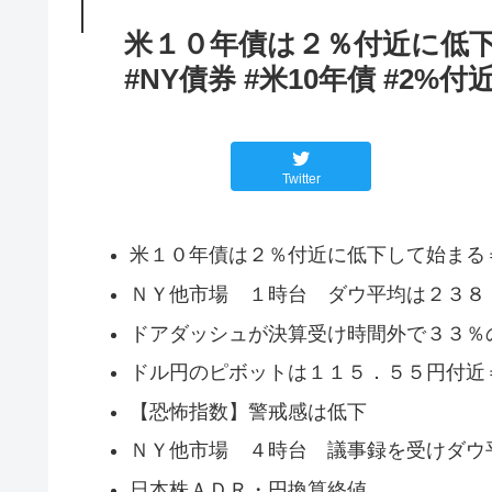
米１０年債は２％付近に低
#NY債券 #米10年債 #2%付
Twitter
米１０年債は２％付近に低下して始まる
ＮＹ他市場 １時台 ダウ平均は２３８
ドアダッシュが決算受け時間外で３３％
ドル円のピボットは１１５．５５円付近
【恐怖指数】警戒感は低下
ＮＹ他市場 ４時台 議事録を受けダウ
日本株ＡＤＲ・円換算終値