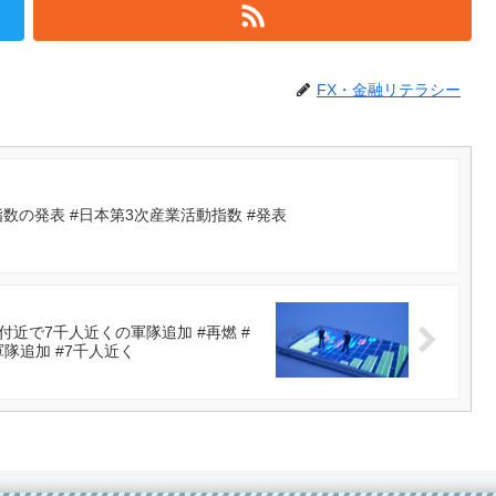
FX・金融リテラシー
数の発表 #日本第3次産業活動指数 #発表
近で7千人近くの軍隊追加 #再燃 #
軍隊追加 #7千人近く