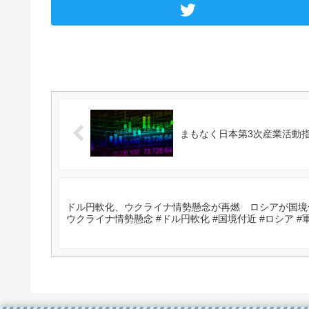
まもなく日本第3次産業活動指
ドル円軟化、ウクライナ情勢懸念が再燃 ロシアが国境付
ウクライナ情勢懸念 #ドル円軟化 #国境付近 #ロシア #