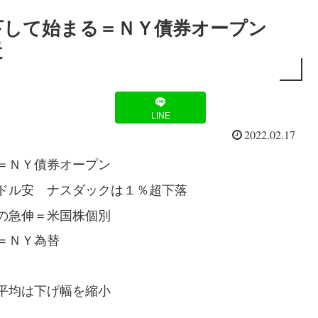
下して始まる＝ＮＹ債券オープン
近
LINE
2022.02.17
＝ＮＹ債券オープン
ドル安 ナスダックは１％超下落
の急伸＝米国株個別
＝ＮＹ為替
平均は下げ幅を縮小