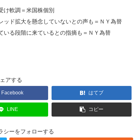
受け軟調＝米国株個別
レッド拡大を懸念していないとの声も＝ＮＹ為替
ている段階に来ているとの指摘も＝ＮＹ為替
ェアする
Facebook
はてブ
LINE
コピー
テラシーをフォローする