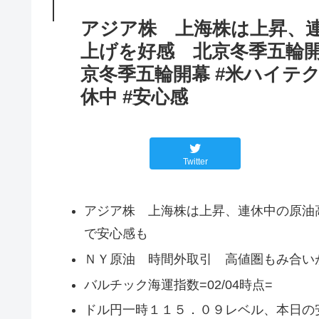
アジア株 上海株は上昇、
上げを好感 北京冬季五輪開幕
京冬季五輪開幕 #米ハイテク株
休中 #安心感
Twitter
アジア株 上海株は上昇、連休中の原油
で安心感も
ＮＹ原油 時間外取引 高値圏もみ合い
バルチック海運指数=02/04時点=
ドル円一時１１５．０９レベル、本日の