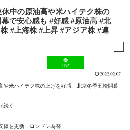
連休中の原油高や米ハイテク株の
で安心感も #好感 #原油高 #北
 #上海株 #上昇 #アジア株 #連
LINE
2022.02.07
高や米ハイテク株の上げを好感 北京冬季五輪開幕
が続く
安値を更新＝ロンドン為替