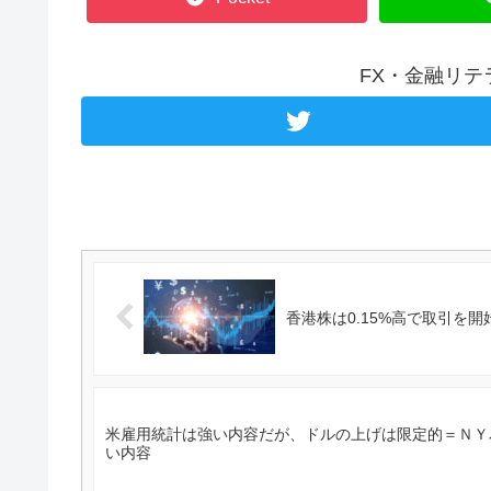
FX・金融リ
香港株は0.15%高で取引を開始 
米雇用統計は強い内容だが、ドルの上げは限定的＝ＮＹ為替 
い内容