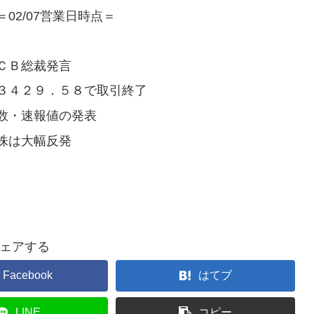
2/07営業日時点＝
ＣＢ総裁発言
３４２９．５８で取引終了
数・速報値の発表
株は大幅反発
ェアする
Facebook
はてブ
LINE
コピー