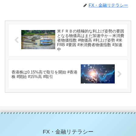
FX・金融リテラシー
米ＦＲＢの積極的な利上げ姿勢の要因
となる物価高はまだ加速中か～米消費
者物価指数 #物価高 #利上げ姿勢 #米
FRB #要因 #米消費者物価指数 #加速
中
香港株は0.15%高で取引を開始 #香港
株 #開始 #15%高 #取引
FX・金融リテラシー