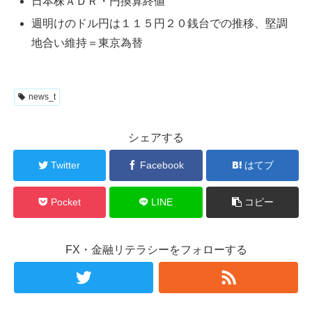
日本株ＡＤＲ・円換算終値
週明けのドル円は１１５円２０銭台での推移、堅調
地合い維持＝東京為替
news_t
シェアする
Twitter
Facebook
はてブ
Pocket
LINE
コピー
FX・金融リテラシーをフォローする