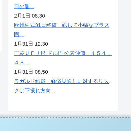
日の週...
2月1日 08:30
欧州株式31日終値 総じて小幅なプラス
圏...
1月31日 12:30
三菱ＵＦＪ銀 ドル円 公表仲値 １５４．
４３...
1月31日 08:50
ラガルド総裁 経済見通しに対するリス
クは下振れ方向...