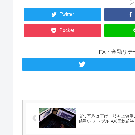
シ
Twitter
Pocket
FX・金融リ
ダウ平均は下げ一服も上値重い
値重い アップル #米国株前半