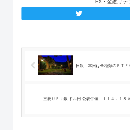
FX・金融リ
日銀 本日は全種類のＥＴＦを購
三菱ＵＦＪ銀 ドル円 公表仲値 １１４．１８ #三菱