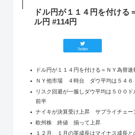
ドル円が１１４円を付ける＝Ｎ
ル円 #114円
Twitter
ドル円が１１４円を付ける＝ＮＹ為替速
ＮＹ他市場 ４時台 ダウ平均は５４６
リスク回避が一服しダウ平均は５００ド
前半
ナイキが決算受け上昇 サプライチェー
欧州株 終値 揃って上昇
１２月、１月の英成長はマイナス成長と