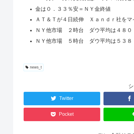
金は０．３３％安＝ＮＹ金終値
ＡＴ＆Ｔが４日続伸 Ｘａｎｄｒ社をマ
ＮＹ他市場 ２時台 ダウ平均は４８０
ＮＹ他市場 ５時台 ダウ平均は５３８
news_t
シ
Twitter
Pocket