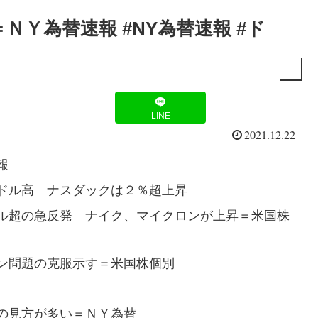
Ｙ為替速報 #NY為替速報 #ド
LINE
2021.12.22
報
ドル高 ナスダックは２％超上昇
ル超の急反発 ナイク、マイクロンが上昇＝米国株
ン問題の克服示す＝米国株個別
の見方が多い＝ＮＹ為替