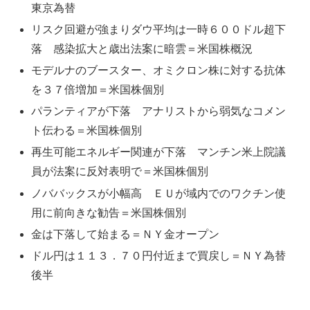
東京為替
リスク回避が強まりダウ平均は一時６００ドル超下
落 感染拡大と歳出法案に暗雲＝米国株概況
モデルナのブースター、オミクロン株に対する抗体
を３７倍増加＝米国株個別
パランティアが下落 アナリストから弱気なコメン
ト伝わる＝米国株個別
再生可能エネルギー関連が下落 マンチン米上院議
員が法案に反対表明で＝米国株個別
ノババックスが小幅高 ＥＵが域内でのワクチン使
用に前向きな勧告＝米国株個別
金は下落して始まる＝ＮＹ金オープン
ドル円は１１３．７０円付近まで買戻し＝ＮＹ為替
後半