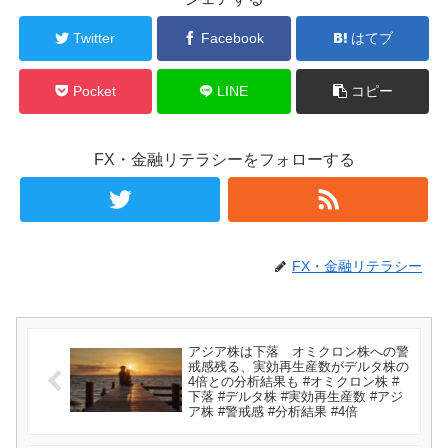
Twitter
Facebook
はてブ
Pocket
LINE
コピー
FX・金融リテラシーをフォローする
FX・金融リテラシー
アジア株は下落 オミクロン株への警
戒感残る、実効再生産数がデルタ株の
4倍との分析結果も #オミクロン株 #
下落 #デルタ株 #実効再生産数 #アジ
ア株 #警戒感 #分析結果 #4倍