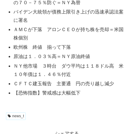
の７０－７５％防ぐ＝ＮＹ為替
バイデン大統領が債務上限引き上げの迅速承認法案
に署名
ＡＭＣが下落 アロンＣＥＯが持ち株を売却＝米国
株個別
欧州株 終値 揃って下落
原油は１．０３％高＝ＮＹ原油終値
ＮＹ他市場 ３時台 ダウ平均は１１８ドル高 米
１０年債は１．４６％付近
ＣＦＴＣ建玉報告 主要通 円の売り越し減少
【恐怖指数】警戒感は大幅低下
news_t
シェアする