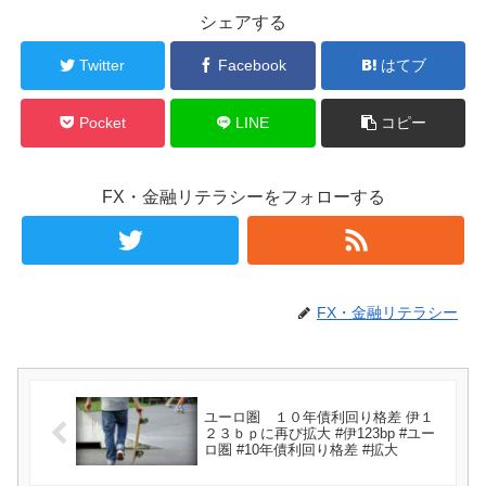
シェアする
Twitter
Facebook
はてブ
Pocket
LINE
コピー
FX・金融リテラシーをフォローする
FX・金融リテラシー
ユーロ圏 １０年債利回り格差 伊１
２３ｂｐに再び拡大 #伊123bp #ユー
ロ圏 #10年債利回り格差 #拡大