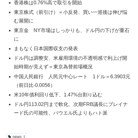
香港株は0.76%高で取引を開始
東京株式（前引け）＝小反発、買い一巡後は伸び悩
む展開に
東京金 NY市場はしっかりも、ドル円の下げが重石
に
まもなく日本国際収支の発表
ドル円は調整安、米雇用環境の不透明感で利上げ開
始時期が見えず＝東京為替前場概況
中国人民銀行 人民元中心レート 1ドル＝6.3903元
（前日比-0.0056）
米10年債利回り低下、1.47%台割り込む
ドル円113.02円まで軟化、次期FRB議長にブレイナ
ード氏の可能性、パウエル氏よりもハト派
news_t