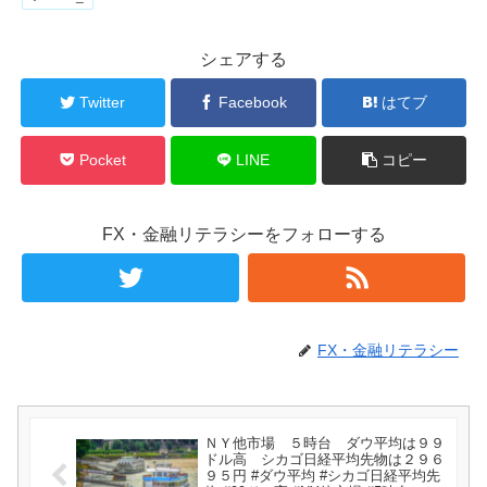
シェアする
Twitter
Facebook
はてブ
Pocket
LINE
コピー
FX・金融リテラシーをフォローする
FX・金融リテラシー
ＮＹ他市場 ５時台 ダウ平均は９９
ドル高 シカゴ日経平均先物は２９６
９５円 #ダウ平均 #シカゴ日経平均先