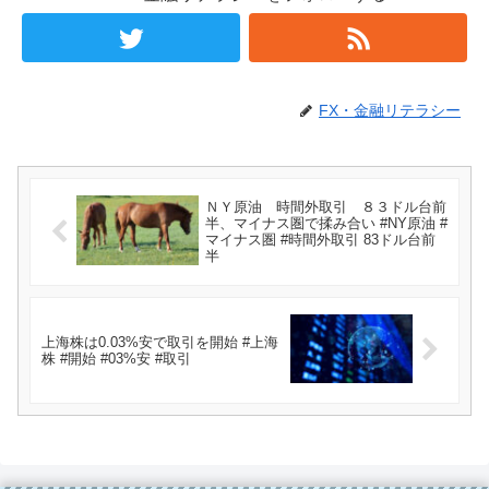
FX・金融リテラシー
ＮＹ原油 時間外取引 ８３ドル台前
半、マイナス圏で揉み合い #NY原油 #
マイナス圏 #時間外取引 83ドル台前
半
上海株は0.03%安で取引を開始 #上海
株 #開始 #03%安 #取引