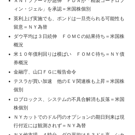
ＡＮＩファーマが急伸 ＦＤＡが「精製コートロフ
ィン・ジェル」を承認＝米国株個別
英利上げ実施でも、ポンドは一旦売られる可能性も
留意＝ＮＹ為替
ダウ平均は３日続伸 ＦＯＭＣの結果待ち＝米国株
概況
米１０年債利回りは横ばい ＦＯＭＣ待ち＝ＮＹ債
券概況
金融庁、山口ＦＧに報告命令
テスラが買い加速 他のＥＶ関連株も上昇＝米国株
個別
ロブロックス、システムの不具合解消も反落＝米国
株個別
ＮＹカットでのドル円のオプションの期日到来は現
行付近には観測されず＝ＮＹ為替
ＮＹ他市場 ４時台 ダウ平均は５３ドル高 シカ