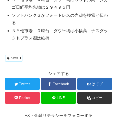
ゴ日経平均先物は２９４９５円
ソフトバンクＧがフォートレスの売却を模索と伝わ
る
ＮＹ他市場 ０時台 ダウ平均は小幅高 ナスダッ
クもプラス圏は維持
news_t
シェアする
Twitter
Facebook
はてブ
Pocket
LINE
コピー
FX・金融リテラシーをフォローする