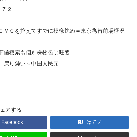
．７２
ＯＭＣを控えてすでに模様眺め＝東京為替前場概況
下値模索も個別株物色は旺盛
、戻り鈍い～中国人民元
ェアする
Facebook
はてブ