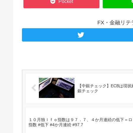
Pocket
FX・金融リ
【中銀チェック】ECBは現状維持
銀チェック
１０月独Ｉｆｏ指数は９７．７、４か月連続の低下＝ロンドン
指数 #低下 #4か月連続 #97.7