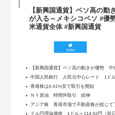
【新興国通貨】ペソ高の動
が入る～メキシコペソ #優勢
米通貨全体 #新興国通貨
Twitter
【新興国通貨】ペソ高の動きが優勢 中
中国人民銀行 人民元中心レート 1ドル＝6.
香港株は0.41%安で取引を開始
ＮＹ原油 時間外取引 続伸
アジア株 香港市場で不動産株が総じ
ドル円理論価格 1ドル＝114.52円（前日比