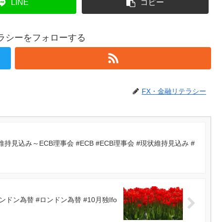
LINE
コピー
テラシーをフォローする
FX・金融リテラシー
見込み～ECB理事会 #ECB #ECB理事会 #現状維持見込み #
為替 #ロンドン為替 #10月独Ifo