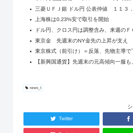
三菱ＵＦＪ銀 ドル円 公表仲値 １１３
上海株は0.23%安で取引を開始
ドル円、クロス円は調整含み、来週のＦ
東京金 先週末のNY金先の上昇が支え
東京株式（前引け）＝反落、先物主導で
【新興国通貨】先週末の元高傾向一服も
news_t
シ
Twitter