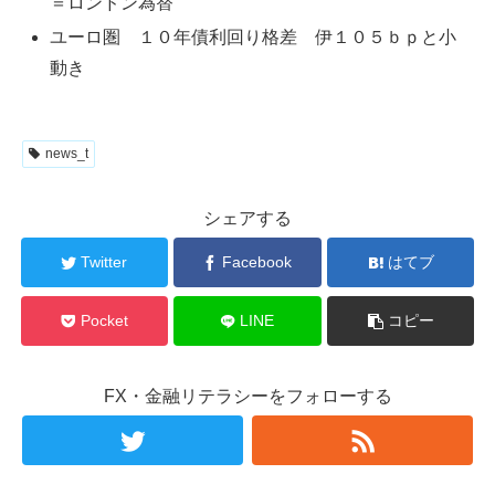
＝ロンドン為替
ユーロ圏 １０年債利回り格差 伊１０５ｂｐと小
動き
news_t
シェアする
Twitter
Facebook
はてブ
Pocket
LINE
コピー
FX・金融リテラシーをフォローする