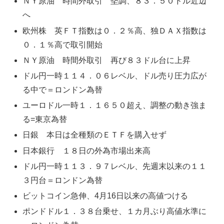
ＮＹ原油 時間外取引 堅調、８３．５０ドル近辺
へ
欧州株 英ＦＴ指数は０．２％高、独ＤＡＸ指数は
０．１％高で取引開始
ＮＹ原油 時間外取引 再び８３ドル台に上昇
ドル円一時１１４．０６レベル、ドル売り圧力広が
る中で＝ロンドン為替
ユーロドル一時１．１６５０超え、調整の動き強ま
る=東京為替
日銀 本日は全種類のＥＴＦを購入せず
日本銀行 １８日の外為市場出来高
ドル円一時１１３．９７レベル、先週末以来の１１
３円台＝ロンドン為替
ビットコイン急伸、4月16日以来の高値つける
ポンドドル１．３８台乗せ、１カ月ぶり高値水準に