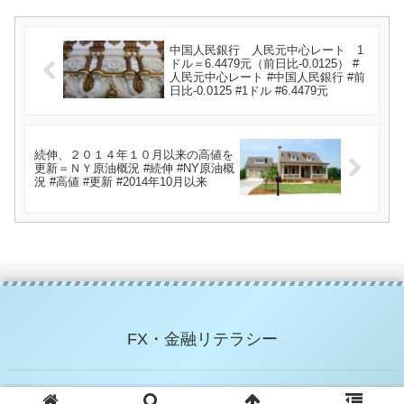
中国人民銀行 人民元中心レート 1
ドル＝6.4479元（前日比-0.0125） #
人民元中心レート #中国人民銀行 #前
日比-0.0125 #1ドル #6.4479元
続伸、２０１４年１０月以来の高値を
更新＝ＮＹ原油概況 #続伸 #NY原油概
況 #高値 #更新 #2014年10月以来
FX・金融リテラシー