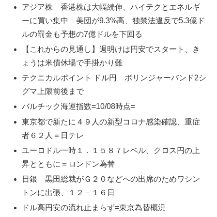
アジア株 香港株は大幅続伸、ハイテクとエネルギ
ーに買い集中 美団が9.3%高、独禁法違反で5.3億ド
ルの罰金も予想の7億ドルを下回る
【これからの見通し】週明けは円安でスタート、き
ょうは米債休場で手掛かり難
テクニカルポイント ドル円 ボリンジャーバンド2シ
グマ上限前後まで
バルチック海運指数=10/08時点=
東京都で新たに４９人の新型コロナ感染確認、重症
者６２人＝日テレ
ユーロドル一時１．１５８７レベル、クロス円の上
昇とともに＝ロンドン為替
日銀 黒田総裁がＧ２０などへの出席のためワシン
トンに出張、１２－１６日
ドル高円安の流れ止まらず=東京為替概況