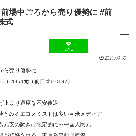
前場中ごろから売り優勢に #前
京株式
LINE
2021.09.30
から売り優勢に
4854元（前日比0.0192）
げ止まり過度な不安後退
速とみるエコノミストは多い＝米メディア
も元安の動きは限定的に～中国人民元
貨が選好される＝東京為替前場概況