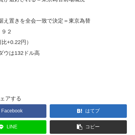
据え置きを全会一致で決定＝東京為替
．９２
比+0.22円）
ウは132ドル高
ェアする
Facebook
はてブ
LINE
コピー