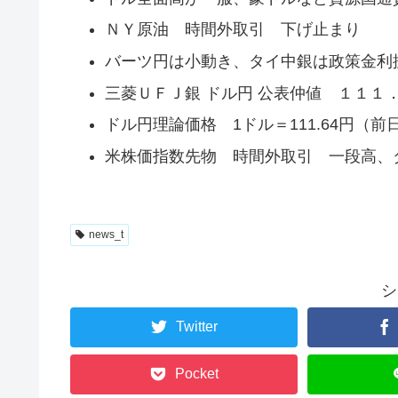
ＮＹ原油 時間外取引 下げ止まり
バーツ円は小動き、タイ中銀は政策金利
三菱ＵＦＪ銀 ドル円 公表仲値 １１１
ドル円理論価格 1ドル＝111.64円（前日
米株価指数先物 時間外取引 一段高、ダ
news_t
シ
Twitter
Pocket