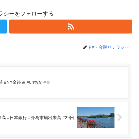
テラシーをフォローする
FX・金融リテラシー
NY金終値 #84%安 #金
 #日本銀行 #外為市場出来高 #29日