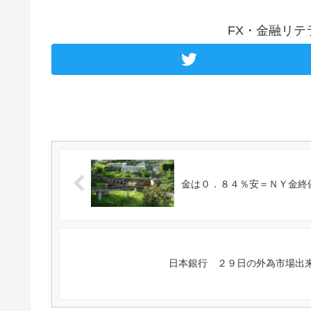
FX・金融リ
金は０．８４％安＝ＮＹ金終値 #
日本銀行 ２９日の外為市場出来高