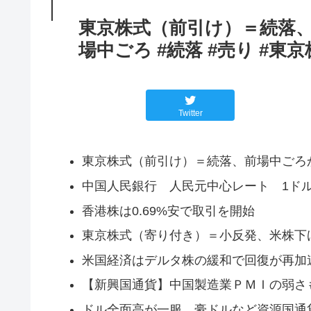
東京株式（前引け）＝続落、
場中ごろ #続落 #売り #東
Twitter
東京株式（前引け）＝続落、前場中ごろ
中国人民銀行 人民元中心レート 1ドル＝6.
香港株は0.69%安で取引を開始
東京株式（寄り付き）＝小反発、米株下
米国経済はデルタ株の緩和で回復が再加
【新興国通貨】中国製造業ＰＭＩの弱さ
ドル全面高が一服、豪ドルなど資源国通