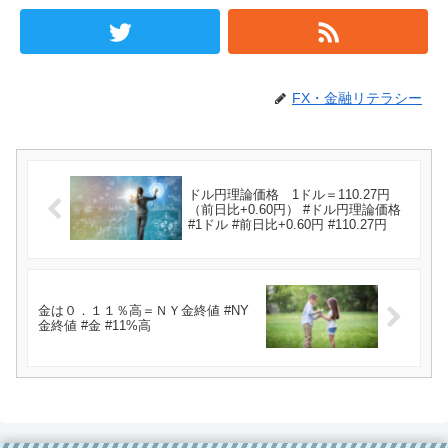
FX・金融リテラシー
ドル円理論価格 1ドル＝110.27円
（前日比+0.60円） #ドル円理論価格
#1ドル #前日比+0.60円 #110.27円
金は０．１１％高＝ＮＹ金終値 #NY
金終値 #金 #11%高