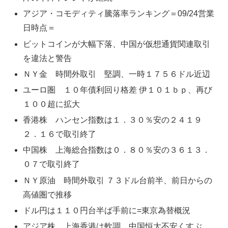
アジア・コモディティ騰落率ランキング＝09/24営業
日時点＝
ビットコインが大幅下落、中国が仮想通貨関連取引
を違法と警告
ＮＹ金 時間外取引 堅調、一時１７５６ドル近辺
ユーロ圏 １０年債利回り格差 伊１０１ｂｐ、再び
１００超に拡大
香港株 ハンセン指数は１．３０％安の２４１９
２．１６で取引終了
中国株 上海総合指数は０．８０％安の３６１３．
０７で取引終了
ＮＹ原油 時間外取引 ７３ドル台前半、前日からの
高値圏で推移
ドル円は１１０円台半ば手前に=東京為替概況
アジア株 上海香港は軟調、中国恒大不安くすぶ