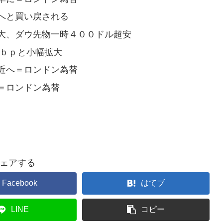
へと買い戻される
大、ダウ先物一時４００ドル超安
３ｂｐと小幅拡大
近へ＝ロンドン為替
＝ロンドン為替
ェアする
Facebook
はてブ
LINE
コピー