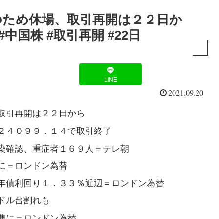
のため休場、取引再開は２２日か
#中国株 #取引再開 #22日
LINE
2021.09.20
取引再開は２２日から
２４０９９．１４で取引終了
染確認、重症者１６９人＝テレ朝
に＝ロンドン為替
年債利回り１．３３％近辺＝ロンドン為替
ドル台割れも
準に＝ロンドン為替