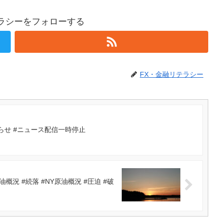
テラシーをフォローする
FX・金融リテラシー
らせ #ニュース配信一時停止
 #続落 #NY原油概況 #圧迫 #破