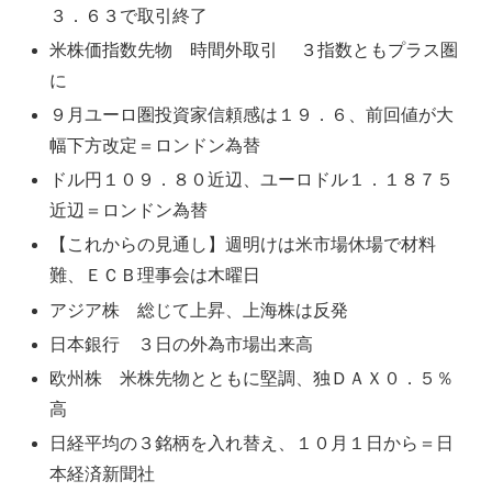
３．６３で取引終了
米株価指数先物 時間外取引 ３指数ともプラス圏
に
９月ユーロ圏投資家信頼感は１９．６、前回値が大
幅下方改定＝ロンドン為替
ドル円１０９．８０近辺、ユーロドル１．１８７５
近辺＝ロンドン為替
【これからの見通し】週明けは米市場休場で材料
難、ＥＣＢ理事会は木曜日
アジア株 総じて上昇、上海株は反発
日本銀行 ３日の外為市場出来高
欧州株 米株先物とともに堅調、独ＤＡＸ０．５％
高
日経平均の３銘柄を入れ替え、１０月１日から＝日
本経済新聞社