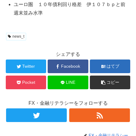
ユーロ圏 １０年債利回り格差 伊１０７ｂｐと前
週末並み水準
news_t
シェアする
Twitter
Facebook
はてブ
Pocket
LINE
コピー
FX・金融リテラシーをフォローする
FX・金融リテラシー