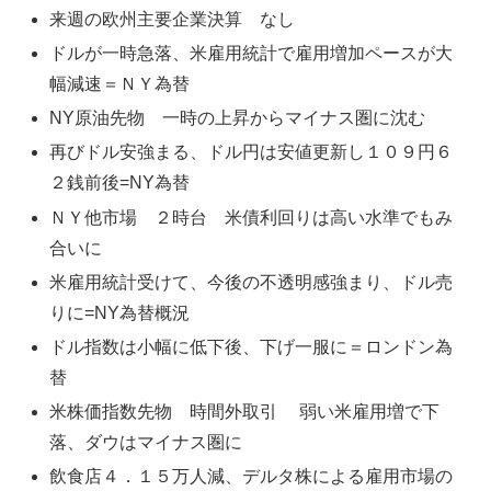
来週の欧州主要企業決算 なし
ドルが一時急落、米雇用統計で雇用増加ペースが大
幅減速＝ＮＹ為替
NY原油先物 一時の上昇からマイナス圏に沈む
再びドル安強まる、ドル円は安値更新し１０９円６
２銭前後=NY為替
ＮＹ他市場 ２時台 米債利回りは高い水準でもみ
合いに
米雇用統計受けて、今後の不透明感強まり、ドル売
りに=NY為替概況
ドル指数は小幅に低下後、下げ一服に＝ロンドン為
替
米株価指数先物 時間外取引 弱い米雇用増で下
落、ダウはマイナス圏に
飲食店４．１５万人減、デルタ株による雇用市場の