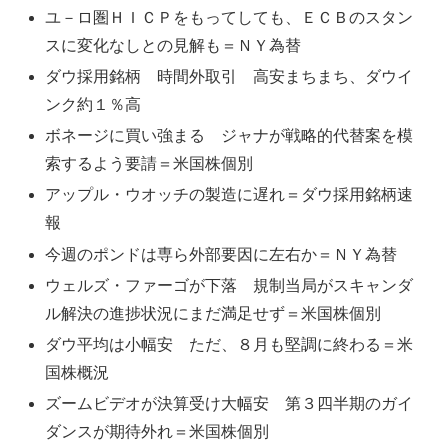
ユ－ロ圏ＨＩＣＰをもってしても、ＥＣＢのスタン
スに変化なしとの見解も＝ＮＹ為替
ダウ採用銘柄 時間外取引 高安まちまち、ダウイ
ンク約１％高
ボネージに買い強まる ジャナが戦略的代替案を模
索するよう要請＝米国株個別
アップル・ウオッチの製造に遅れ＝ダウ採用銘柄速
報
今週のポンドは専ら外部要因に左右か＝ＮＹ為替
ウェルズ・ファーゴが下落 規制当局がスキャンダ
ル解決の進捗状況にまだ満足せず＝米国株個別
ダウ平均は小幅安 ただ、８月も堅調に終わる＝米
国株概況
ズームビデオが決算受け大幅安 第３四半期のガイ
ダンスが期待外れ＝米国株個別