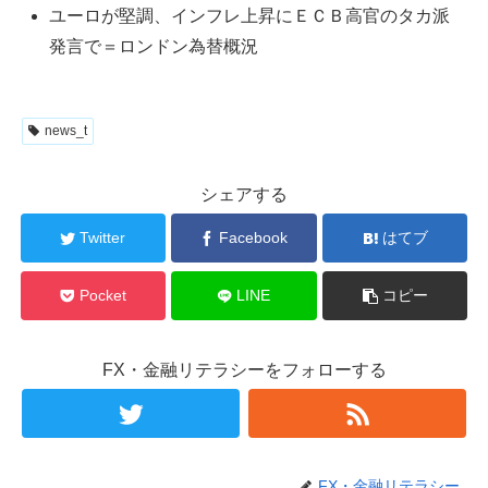
ユーロが堅調、インフレ上昇にＥＣＢ高官のタカ派
発言で＝ロンドン為替概況
news_t
シェアする
Twitter
Facebook
はてブ
Pocket
LINE
コピー
FX・金融リテラシーをフォローする
FX・金融リテラシー