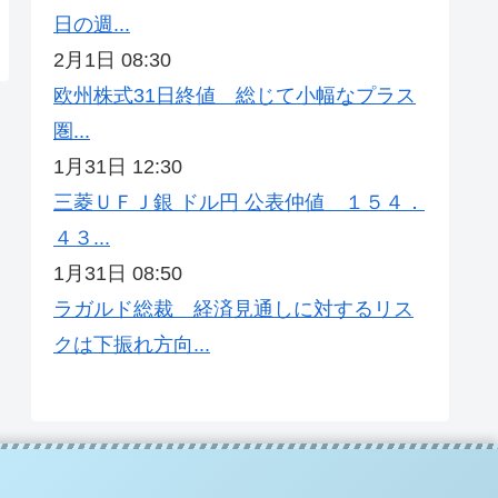
日の週...
2月1日 08:30
欧州株式31日終値 総じて小幅なプラス
圏...
1月31日 12:30
三菱ＵＦＪ銀 ドル円 公表仲値 １５４．
４３...
1月31日 08:50
ラガルド総裁 経済見通しに対するリス
クは下振れ方向...