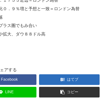
．１７５５近辺＝ロンドン為替
比０．９％増と予想と一致＝ロンドン為替
落
プラス圏でもみ合い
や拡大、ダウ８８ドル高
ェアする
Facebook
はてブ
LINE
コピー