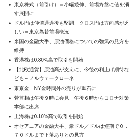
東京株式（前引け）＝小幅続伸、前場終盤に値を消
す展開に
ドル円は仲値通過後も堅調、クロス円は方向感が乏
しい＝東京為替前場概況
米国の金融大手、原油価格についての強気の見方を
維持
香港株は0.80%高で取引を開始
【北欧通貨】原油高が支えに、今後の利上げ期待な
ども～ノルウェークローネ
東京金 NY金時間外の売りが重石に
菅首相は午後９時に会見、午後６時からコロナ対策
本部に出席
上海株は0.10%高で取引を開始
オセアニアの金融大手、豪ドル／ドルは短期で０．
７０ドルまで下落ありとの見方