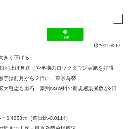
LINE
2021.08.19
大きく下げる
中銀利上げ見送りや早期のロックダウン実施を好感
黒字は前月から２倍に＝東京為替
拡大懸念も重石 豪州NSW州の新規感染者数が2日
4853元（前日比-0.0114）
付近まで上昇＝東京為替前場概況