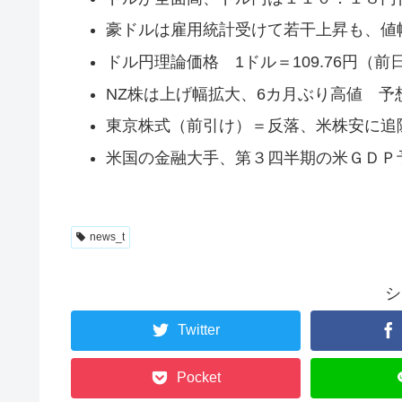
豪ドルは雇用統計受けて若干上昇も、値
ドル円理論価格 1ドル＝109.76円（前日比
NZ株は上げ幅拡大、6カ月ぶり高値 
東京株式（前引け）＝反落、米株安に追
米国の金融大手、第３四半期の米ＧＤＰ
news_t
シ
Twitter
Pocket