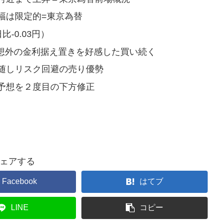
幅は限定的=東京為替
-0.03円）
予想外の金利据え置きを好感した買い続く
随しリスク回避の売り優勢
予想を２度目の下方修正
ェアする
Facebook
はてブ
LINE
コピー