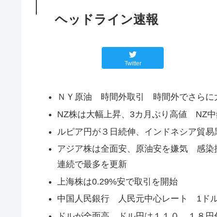
ヘッドライン速報
Twitter
ＮＹ原油 時間外取引 時間外でさらに
NZ株は大幅上昇、3カ月ぶり高値 NZ
ルピア円が３日続伸、インドネシア貿易
アジア株は全面安、原油安を嫌気 感染
連続で最多を更新
上海株は0.29%安で取引を開始
中国人民銀行 人民元中心レート 1ドル＝6.
ドルが全面高、ドル円は１１０．１８円