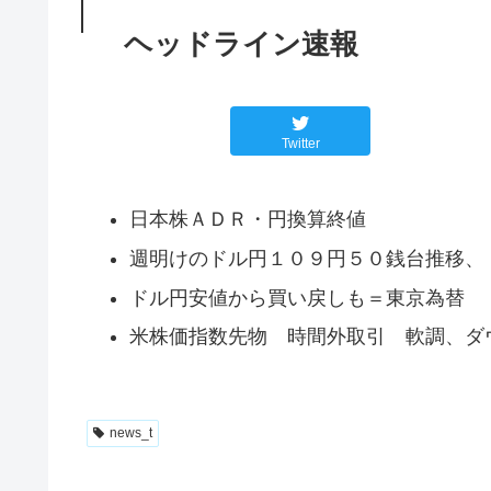
ヘッドライン速報
Twitter
日本株ＡＤＲ・円換算終値
週明けのドル円１０９円５０銭台推移、
ドル円安値から買い戻しも＝東京為替
米株価指数先物 時間外取引 軟調、ダウ
news_t