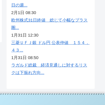
日の週...
2月1日 08:30
欧州株式31日終値 総じて小幅なプラス
圏...
1月31日 12:30
三菱ＵＦＪ銀 ドル円 公表仲値 １５４．
４３...
1月31日 08:50
ラガルド総裁 経済見通しに対するリス
クは下振れ方向...