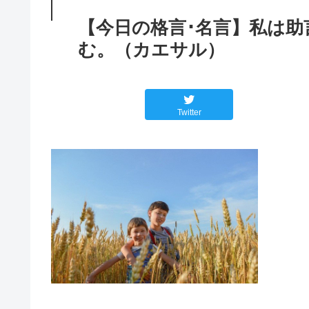
【今日の格言･名言】私は
む。（カエサル）
Twitter