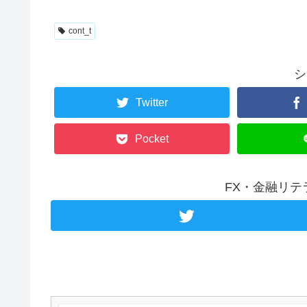
cont_t
シ
Twitter
Pocket
FX・金融リ