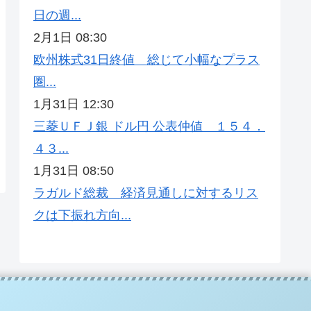
日の週...
2月1日 08:30
欧州株式31日終値 総じて小幅なプラス
圏...
1月31日 12:30
三菱ＵＦＪ銀 ドル円 公表仲値 １５４．
４３...
1月31日 08:50
ラガルド総裁 経済見通しに対するリス
クは下振れ方向...