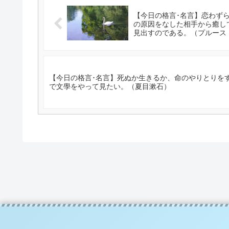
【今日の格言･名言】恋わず
の原因をなした相手から癒し
見出すのである。（プルース
【今日の格言･名言】死ぬか生きるか、命のやりとりを
で文學をやって見たい。（夏目漱石）